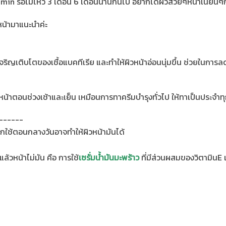
admin รอไม่ไหว 3 เดือน 6 เดือนนานกินไป อยากได้ผิวสวยๆหน้าเนียนๆ
น้ามาแนะนำค่ะ
ิญเติบโตของเชื้อแบคทีเรีย และทำให้ผิวหน้าอ่อนนุ่มขึ้น ช่วยในการลดเ
างหน้าตอนช่วงเช้าและเย็น เหมือนการทาครีมบำรุงทั่วไป ให้ทาเป็นประจ
------
กใช้ตอนกลางวันอาจทำให้ผิวหน้ามันได้
แล้วหน้าไม่มัน คือ การใช้
เซรั่มน้ำมันมะพร้าว
ที่มีส่วนผสมของวิตามินE 