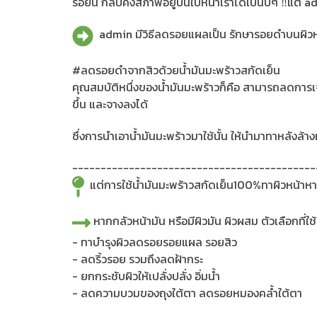
รอยนี้ กลับคงสภาพอยู่บนใบหน้าเราได้เป็นปีๆ ‼แต่ 
admin มีวิธีลดรอยแผลเป็น รักษารอยดำบนผิวห
#ลดรอยดำจากสิวด้วยน้ำมันมะพร้าวสกัดเย็น
คุณสมบัติหนึ่งของน้ำมันมะพร้าวก็คือ สามารถลดการเจร
ขึ้น และจางลงได้
ซึ่งการนำเอาน้ำมันมะพร้าวมาใช้นั้น ให้นำมาทาหลังล้
-------------------------------------------
แต่การใช้น้ำมันมะพร้าวสกัดเย็น100%ทาผิวหน้าหา
หากกลัวหน้ามัน หรือมีผิวมัน ผิวผสม ตัวเลือกที่ใช้
- ทาบำรุงผิวลดรอยรอยแผล รอยสิว
- ลดริ้วรอย รวมถึงลดฝ้ากระ
- ยกกระชับผิวให้เปลั่งปลั่ง อิ่มน้ำ
- ลดความบวมของถุงใต้ตา ลดรอยหมองคล้ำใต้ตา