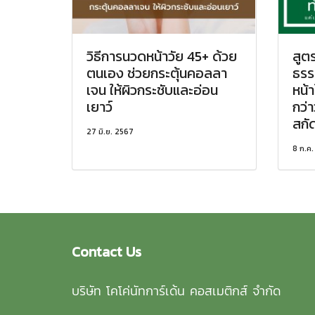
วิธีการนวดหน้าวัย 45+ ด้วย
สูต
ตนเอง ช่วยกระตุ้นคอลลา
ธรรม
เจน ให้ผิวกระชับและอ่อน
หน้
เยาว์
กว่า
สกัด
27 มิ.ย. 2567
8 ก.ค
Contact Us
บริษัท โคโค่นัทการ์เด้น คอสเมติกส์ จำกัด