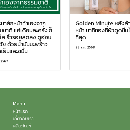
รมาส์กหน้าทำเองจาก
Golden Minute หลังล้
ชาติ แค่เดือนละครั้ง ก็
หน้า นาทีทองที่ผิวดูดซึมไ
าใส ริ้วรอยลดลง ดูอ่อน
ที่สุด
วัย ด้วยน้ำมันมะพร้าว
28 ส.ค. 2568
เย็นและขมิ้น
. 2567
Menu
หน้าแรก
เกี่ยวกับเรา
ผลิตภัณฑ์