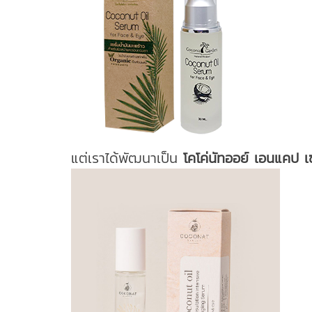
แต่เราได้พัฒนาเป็น
โคโค่นัทออย์ เอนแคป เซ