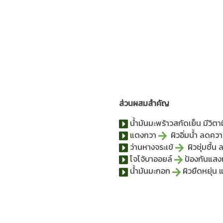
ส่วนผสมสำคัญ
น้ำมันมะพร้าวสกัดเย็น มีวิตา
แตงกวา
ผิวอิ่มน้ำ ลดค
ว่านหางจระเข้
ผิวชุ่มชื้น
โจโจ้บาออยล์
ป้องกันแส
น้ำมันมะกอก
ผิวยืดหยุ่น 