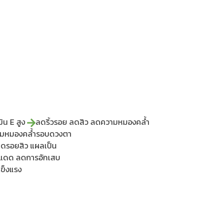
มิน E สูง
ลดริ้วรอย ลดสิว ลดความหมองคล้ำ
วามหมองคล้ำรอบดวงตา
 ลดรอยสิว แผลเป็น
งแดด ลดการอักเสบ
แข็งแรง