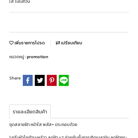
ใส ในไม่กี่วัน
เพิ่มรายการโปรด
เปรียบเทียบ
หมวดหมู่ :
promotion
Share
รายละเอียดสินค้า
ชุดสลายฝ้า หน้าใส พลัส+ ประกอบด้วย
1.ครีมหัวไชเท้ามะพร้าว ลดฝ้า x2 ช่วยยับยั้งการเกิดเมลานิน ลดฝ้ากระ