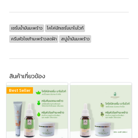
เซรั่มน้ำมันมะพร้าว
โคโค่นัทเซรั่มนาโนไวท์
ครีมหัวไชเท้ามะพร้าวลดฝ้า
สบู่น้ำมันมะพร้าว
สินค้าเกี่ยวข้อง
Best Seller