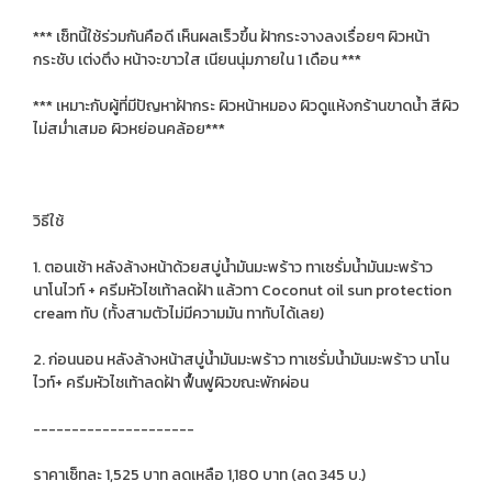
*** เซ็ทนี้ใช้ร่วมกันคือดี เห็นผลเร็วขึ้น ฝ้ากระจางลงเรื่อยๆ ผิวหน้า
กระชับ เต่งตึง หน้าจะขาวใส เนียนนุ่มภายใน 1 เดือน ***
*** เหมาะกับผู้ที่มีปัญหาฝ้ากระ ผิวหน้าหมอง ผิวดูแห้งกร้านขาดน้ำ สีผิว
ไม่สม่ำเสมอ ผิวหย่อนคล้อย***
วิธีใช้
1. ตอนเช้า หลังล้างหน้าด้วยสบู่น้ำมันมะพร้าว ทาเซรั่มน้ำมันมะพร้าว
นาโนไวท์ + ครีมหัวไชเท้าลดฝ้า แล้วทา Coconut oil sun protection
cream ทับ (ทั้งสามตัวไม่มีความมัน ทาทับได้เลย)
2. ก่อนนอน หลังล้างหน้าสบู่น้ำมันมะพร้าว ทาเซรั่มน้ำมันมะพร้าว นาโน
ไวท์+ ครีมหัวไชเท้าลดฝ้า ฟื้นฟูผิวขณะพักผ่อน
---------------------
ราคาเซ็ทละ 1,525 บาท ลดเหลือ 1,180 บาท (ลด 345 บ.)