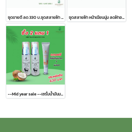
ชุดขายดี ลด 330 บ.ชุดสลายฝ้า หน้าใส พลัส ( 1 เซ็ท มี 3 อย่าง)
ชุดสลายฝ้า หน้าเนียนนุ่ม ลดฝ้าอย่างเห็นผล ลดริ้วรอย ยกกระชับผิวหน้าขาวกระจ่างใส
--Mid year sale --เซรั่มน้ำมันมะพร้าวสูตรเข้มข้น 2 ขวด แถมครีมกันแดด 1 หลอด