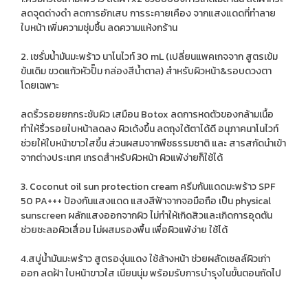
ลดจุดด่างดำ ลดการอักเสบ การระคายเคือง จากแสงแดดที่ทำลาย
ใบหน้า เพิ่มความชุ่มชื้น ลดความแห้งกร้าน
2. เซรั่มน้ำมันมะพร้าว นาโนไวท์ 30 mL (เปลี่ยนแพคเกจจาก สูตรเข้ม
ข้นเดิม ขวดแก้วหัวปั๊ม กล่องสีน้ำตาล) สำหรับผิวหน้า&รอบดวงตา
โดยเฉพาะ
ลดริ้วรอยยกกระชับผิว เสมือน Botox ลดการหดตัวของกล้ามเนื้อ
ทำให้ริ้วรอยใบหน้าลดลง ผิวเด้งขึ้น ลดถุงใต้ตาได้ดี อนุภาคนาโนไวท์
ช่วยให้ใบหน้าขาวใสขึ้น ส่วนผสมจากพืชธรรมชาติ และ สารสกัดนำเข้า
จากต่างประเทศ เกรดสำหรับผิวหน้า ผิวแพ้ง่ายก็ใช้ได้
3. Coconut oil sun protection cream ครีมกันแดดมะพร้าว SPF
50 PA+++ ป้องกันแสงแดด แสงสีฟ้าจากจอมือถือ เป็น physical
sunscreen ผลักแสงออกจากผิว ไม่ทำให้เกิดสิวและเกิดการอุดตัน
ช่วยชะลอผิวเสื่อม ไม่ผสมรองพื้น เพื่อผิวแพ้ง่าย ใช้ได้
4.สบู่น้ำมันมะพร้าว สูตรองุ่นแดง ใช้ล้างหน้า ช่วยผลัดเซลล์ผิวเก่า
ออก ลดฝ้า ใบหน้าขาวใส เนียนนุ่ม พร้อมรับการบำรุงในขั้นตอนถัดไป