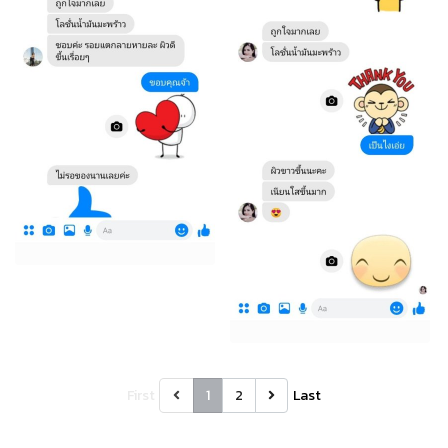
First
1
2
Last